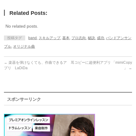
Related Posts:
No related posts.
投稿タグ
band
,
スキルアップ
,
基本
,
プロ志向
,
秘訣
,
成功
,
バンドアンサン
ブル
,
オリジナル曲
←
楽器を弾けなくても、作曲できるア
耳コピーに超便利アプリ 「mimiCopy
プリ LaDiDa
」
→
スポンサーリンク