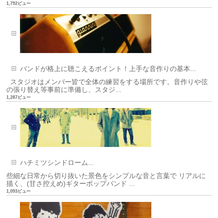
1,792ビュー
バンドが格上に聴こえるポイント！上手な音作りの基本...
スタジオはメンバー皆で全体の練習をする場所です。音作りや弦
の張り替え等事前に準備し、スタジ...
1,287ビュー
ハチミツシンドローム...
些細な日常から切り抜いた景色をシンプルな音と言葉で リアルに
描く、(甘さ控えめ)ギターポップバンド ...
1,093ビュー