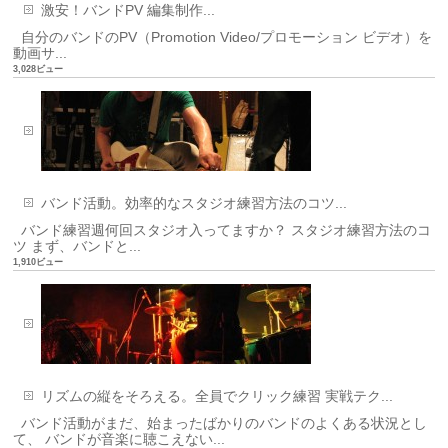
激安！バンドPV 編集制作...
自分のバンドのPV（Promotion Video/プロモーション ビデオ）を
動画サ...
3,028ビュー
バンド活動。効率的なスタジオ練習方法のコツ...
バンド練習週何回スタジオ入ってますか？ スタジオ練習方法のコ
ツ まず、バンドと...
1,910ビュー
リズムの縦をそろえる。全員でクリック練習 実戦テク...
バンド活動がまだ、始まったばかりのバンドのよくある状況とし
て、 バンドが音楽に聴こえない...