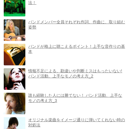
法！
バンドメンバー全員それぞれ作詞、作曲に、取り組む
姿勢
バンドが格上に聴こえるポイント！上手な音作りの基
本
情報不足による、勘違いや判断ミスはもったいない!
バンド活動、上手なモノの考え方_2
誰も経験した人には勝てない！ バンド活動、上手な
モノの考え方_3
オリジナル楽曲をイメージ通りに弾いてくれない時の
対処法