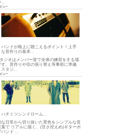
..
92ビュー
バンドが格上に聴こえるポイント！上手
な音作りの基本...
タジオはメンバー皆で全体の練習をする場
です。音作りや弦の張り替え等事前に準備
スタジ...
85ビュー
ハチミツシンドローム...
細な日常から切り抜いた景色をシンプルな音
言葉で リアルに描く、(甘さ控えめ)ギターポ
バンド ...