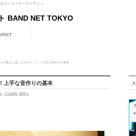
合エンタメポータルサイト
AND NET TOKYO
NTACT
ドが格上に聴こえるポイント！上手な音作りの基本
！上手な音作りの基本
ス
ル
,
プロ志向
,
音作り