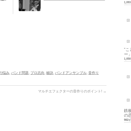
1,0
”
ー」
1,0
の悩み
,
バンド問題
,
プロ志向
,
秘訣
,
バンドアンサンブル
,
音作り
マルチエフェクターの音作りのポイント!
→
鉄
の恋
982