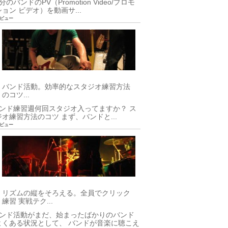
のバンドのPV（Promotion Video/プロモ
ョン ビデオ）を動画サ...
28ビュー
バンド活動。効率的なスタジオ練習方法
のコツ...
ンド練習週何回スタジオ入ってますか？ ス
ジオ練習方法のコツ まず、バンドと...
10ビュー
リズムの縦をそろえる。全員でクリック
練習 実戦テク...
ンド活動がまだ、始まったばかりのバンド
よくある状況として、 バンドが音楽に聴こえ