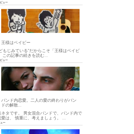
93ビュー
王様はベイビー
こどもじみている”だからこそ「王様はベイビ
 この記事の続きを読む...
50ビュー
バンド内恋愛。二人の愛の終わりがバン
ドの解散...
板ネタです。 男女混合バンドで、バンド内で
愛は、 慎重に、考えましょう。 ...
ビュー