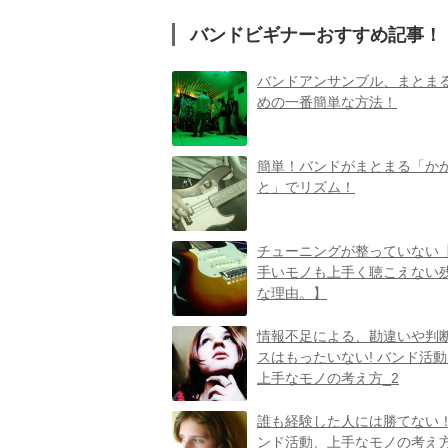
バンドビギナーおすすめ記事！
バンドアンサンブル、まとま
めの一番簡単な方法！
簡単！バンドがまとまる「か
と」でリズム！
チューニングが整っていない
手いモノも上手く聴こえない
な理由。】
情報不足による、勘違いや判
スはもったいない! バンド活
上手なモノの考え方_2
誰も経験した人には勝てない！
ンド活動、上手なモノの考え方