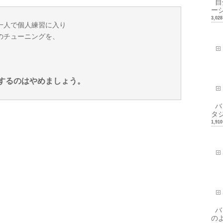
自分
ーシ
3,0
一人で個人練習に入り
のチューニングを、
するのはやめましょう。
バ
タ
1,9
バ
の