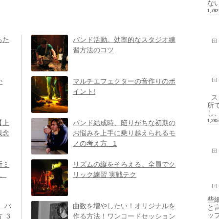
ない.
1,7
るた
バンド活動。効率的なスタジオ練
習方法のコツ
か
マルチエフェクターの音作りのポ
イント!
ス
所
し、
1,2
【上
バンド結成時、陥りがちな初期の
残念
お悩みを上手に乗り越えられるモ
ノの考え方 _1
断ミ
リズムの縦をそろえる。全員でク
動、
リック練習 実戦テク
些
 バ
曲数を増やしたい！オリジナルを
と
ップ
_3
作る方法！ワンコードセッション