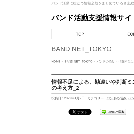
バンド活動に役立つ情報全般をまとめている音楽総
バンド活動支援情報サイト B
TOP
CO
BAND NET_TOKYO
HOME
»
BAND NET_TOKYO
»
バンドの悩み
»
情報不足に
情報不足による、勘違いや判断ミ
の考え方_2
投稿日 : 2022年1月2日 | カテゴリー :
バンドの悩み
,
バ