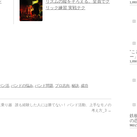
ン
リズムの縦をそろえる。全員でク
1,0
リック練習 実戦テク
”
ー」
1,0
バン活
,
バンドの悩み
,
バンド問題
,
プロ志向
,
秘訣
,
成功
に乗り越
誰も経験した人には勝てない！ バンド活動、上手なモノの
考え方_3
→
鉄
の恋
982