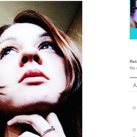
Rel
No 
人