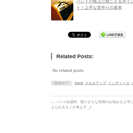
バンドが格上に聴こえるポイ
ト！上手な音作りの基本
Related Posts:
No related posts.
投稿タグ
band
,
スキルアップ
,
インディーズ
,
←
バンド結成時、陥りがちな初期のお悩みを上手
えられるモノの考え方 _1