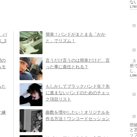
ない.
1,7
 バ
簡単！バンドがまとまる「かか
_3
と」でリズム！
期の
言うだけ言うのは簡単だけど、言
ス
所
るモ
った事に責任とれる？
し、
1,2
るた
もしかしてブラックバンド化？先
に進まないバンドのためのチェッ
ク項目リスト
オ練
曲数を増やしたい！オリジナルを
作る方法！ワンコードセッション
些
と
ップ