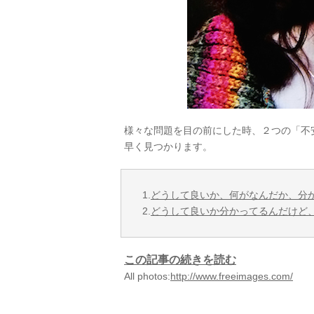
様々な問題を目の前にした時、２つの「不
早く見つかります。
1.
どうして良いか、何がなんだか、分
2.
どうして良いか分かってるんだけど
この記事の続きを読む
All photos:
http://www.freeimages.com/