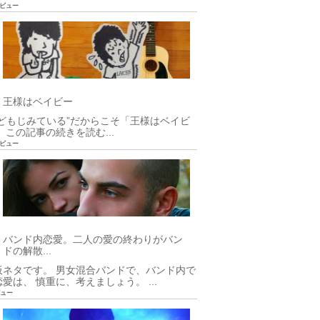
93ビュー
王様はベイビー
こどもじみている”だからこそ「王様はベイビ
 この記事の続きを読む...
50ビュー
バンド内恋愛。二人の愛の終わりがバン
ドの解散...
板ネタです。 男女混合バンドで、バンド内で
愛は、 慎重に、考えましょう。 ...
ビュー