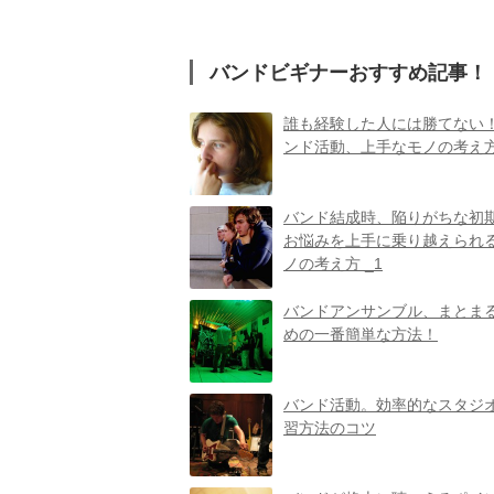
バンドビギナーおすすめ記事！
誰も経験した人には勝てない！
ンド活動、上手なモノの考え方
バンド結成時、陥りがちな初
お悩みを上手に乗り越えられ
ノの考え方 _1
バンドアンサンブル、まとま
めの一番簡単な方法！
バンド活動。効率的なスタジ
習方法のコツ