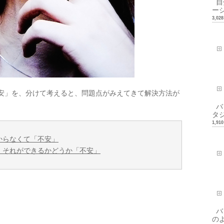
自分
ーシ
3,0
安」を、分けて考えると、問題点がみえてきて解決方法が
バ
タ
1,9
からなくて「不安」
、それができるかどうか「不安」
バ
の