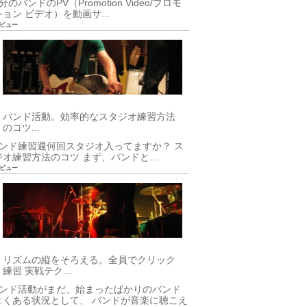
のバンドのPV（Promotion Video/プロモ
ョン ビデオ）を動画サ...
28ビュー
バンド活動。効率的なスタジオ練習方法
のコツ...
ンド練習週何回スタジオ入ってますか？ ス
ジオ練習方法のコツ まず、バンドと...
10ビュー
リズムの縦をそろえる。全員でクリック
練習 実戦テク...
ンド活動がまだ、始まったばかりのバンド
よくある状況として、 バンドが音楽に聴こえ