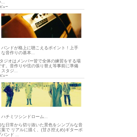
..
92ビュー
バンドが格上に聴こえるポイント！上手
な音作りの基本...
タジオはメンバー皆で全体の練習をする場
です。音作りや弦の張り替え等事前に準備
スタジ...
86ビュー
ハチミツシンドローム...
細な日常から切り抜いた景色をシンプルな音
言葉で リアルに描く、(甘さ控えめ)ギターポ
バンド ...