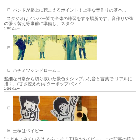
バンドが格上に聴こえるポイント！上手な音作りの基本...
スタジオはメンバー皆で全体の練習をする場所です。音作りや弦
の張り替え等事前に準備し、スタジ...
1,285ビュー
ハチミツシンドローム...
些細な日常から切り抜いた景色をシンプルな音と言葉で リアルに
描く、(甘さ控えめ)ギターポップバンド ...
1,092ビュー
王様はベイビー
”こどもじみている”だからこそ「王様はベイビー」 この記事の続き