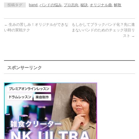
投稿タグ
band
,
バンドの悩み
,
プロ志向
,
秘訣
,
オリジナル曲
,
解散
←
生みの苦しみ！オリジナルができな
もしかしてブラックバンド化？先に進
い時の実戦テク
まないバンドのためのチェック項目リ
スト
→
スポンサーリンク