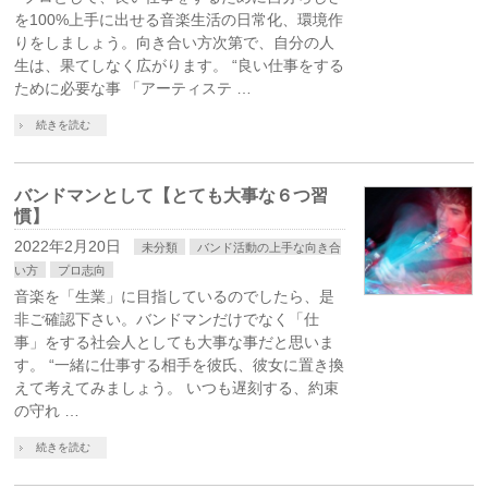
を100%上手に出せる音楽生活の日常化、環境作
りをしましょう。向き合い方次第で、自分の人
生は、果てしなく広がります。 “良い仕事をする
ために必要な事 「アーティステ …
続きを読む
バンドマンとして【とても大事な６つ習
慣】
2022年2月20日
未分類
バンド活動の上手な向き合
い方
プロ志向
音楽を「生業」に目指しているのでしたら、是
非ご確認下さい。バンドマンだけでなく「仕
事」をする社会人としても大事な事だと思いま
す。 “一緒に仕事する相手を彼氏、彼女に置き換
えて考えてみましょう。 いつも遅刻する、約束
の守れ …
続きを読む