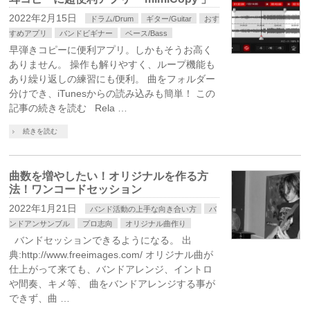
2022年2月15日
ドラム/Drum
ギター/Guitar
おす
すめアプリ
バンドビギナー
ベース/Bass
早弾きコピーに便利アプリ。しかもそうお高く
ありません。 操作も解りやすく、ループ機能も
あり繰り返しの練習にも便利。 曲をフォルダー
分けでき、iTunesからの読み込みも簡単！ この
記事の続きを読む Rela …
続きを読む
曲数を増やしたい！オリジナルを作る方
法！ワンコードセッション
2022年1月21日
バンド活動の上手な向き合い方
バ
ンドアンサンブル
プロ志向
オリジナル曲作り
バンドセッションできるようになる。 出
典:http://www.freeimages.com/ オリジナル曲が
仕上がって来ても、バンドアレンジ、イントロ
や間奏、キメ等、 曲をバンドアレンジする事が
できず、曲 …