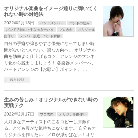
オリジナル楽曲をイメージ通りに弾いてく
れない時の対処法
2022年2月18日
バンドメンバー
バンドの悩み
バンド活動の上手な向き合い方
プロ志向
オリジナル
曲作り
メンバー脱退・バンド解散
自分の手癖や弾きやすさ優先になってしまい時
間がないとついつい、楽な方向へ… オリジナル
曲を効率よく仕上げるコツ、アレンジのマンネ
リ化から脱出しましょう！ 各楽器メンバーへ、
パートアレンジの【お願い】ポイント。 …
続きを読む
生みの苦しみ！オリジナルができない時の
実戦テク
2022年2月17日
プロ志向
オリジナル曲作り
大好きなアーティストの曲をコピーし演奏す
る。とても豊かな気持ちになります。 自分もオ
リジナルを作りたい！メロが浮かばない！オリ