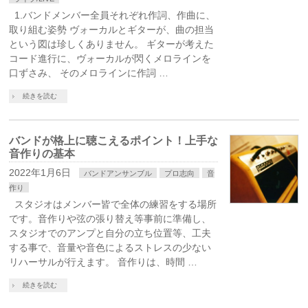
1.バンドメンバー全員それぞれ作詞、作曲に、
取り組む姿勢 ヴォーカルとギターが、曲の担当
という図は珍しくありません。 ギターが考えた
コード進行に、ヴォーカルが閃くメロラインを
口ずさみ、 そのメロラインに作詞 …
続きを読む
バンドが格上に聴こえるポイント！上手な
音作りの基本
2022年1月6日
バンドアンサンブル
プロ志向
音
作り
スタジオはメンバー皆で全体の練習をする場所
です。音作りや弦の張り替え等事前に準備し、
スタジオでのアンプと自分の立ち位置等、工夫
する事で、音量や音色によるストレスの少ない
リハーサルが行えます。 音作りは、時間 …
続きを読む