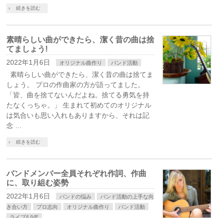
続きを読む
素晴らしい曲ができたら、潔く昔の曲は捨
てましょう!
2022年1月6日
オリジナル曲作り
バンド活動
素晴らしい曲ができたら、潔く昔の曲は捨てま
しょう。 プロの作曲家の方が語ってました。
「皆、曲を捨てないんだよね。捨てる勇気を持
たなくっちゃ。」 生まれて初めてのオリジナル
は気合いも思い入れもありますから、それは記
念 …
続きを読む
バンドメンバー全員それぞれ作詞、作曲
に、取り組む姿勢
2022年1月6日
バンドの悩み
バンド活動の上手な向
き合い方
プロ志向
オリジナル曲作り
バンド活動
ライブ/LIVE