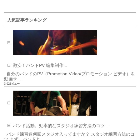
人気記事ランキング
激安！バンドPV 編集制作...
自分のバンドのPV（Promotion Video/プロモーション ビデオ）を
動画サ...
3,028ビュー
バンド活動。効率的なスタジオ練習方法のコツ...
バンド練習週何回スタジオ入ってますか？ スタジオ練習方法のコ
ツ まず、バンドと...